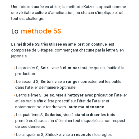
Une fois instaurée en atelier, la méthode Kaizen apparaît comme
une véritable culture d’amélioration, où chacun s’implique et où
tout est challengé.
La
méthode 5S
La
méthode 5S
, très utilisée en amélioration continue, est
composée de 5 étapes, commençant chacune par la lettre S en
japonais.
Le premier S,
Seiri
, vise à
éliminer
tout ce qui est inutile à la
production
Le second S,
Seiton
, vise à
ranger
correctement les outils
dans l’atelier de manière optimale
Le troisième S,
Seiso
, vise à
nettoyer
avec précaution l’atelier
et les outils afin d’être proactif sur l’état de l’atelier et
notamment pour tendre vers l’
auto
maintenance
Le quatrième S,
Seiketsu
, vise à
standardiser
les trois
premières étapes afin d’éliminer tout risque lié au non-respect
de ces dernières
Le cinquième S, Shitsuke, vise à
respecter
les règles