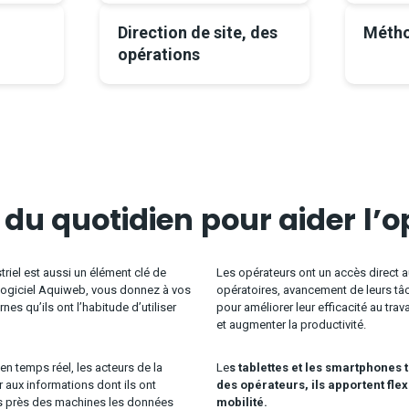
Direction de site, des
Méth
opérations
s du quotidien
pour aider
l’
striel est aussi un élément clé de
Les opérateurs ont un accès direct
le logiciel Aquiweb, vous donnez à vos
opératoires, avancement de leurs t
es qu’ils ont l’habitude d’utiliser
pour améliorer leur efficacité au trava
et augmenter la productivité.
 en temps réel, les acteurs de la
Le
s tablettes et les smartphones 
aux informations dont ils ont
des opérateurs, ils apportent flexi
us près des machines les données
mobilité.