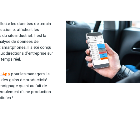
lecte les données de terrain
ction et affichent les
 site industriel. Il est la
analyse de données de
t smartphones. Il a été conçu
aux directions d’entreprise sur
n temps réel.
b-App
pour les managers, la
à des gains de productivité.
moignage quant au fait de
déroulement d’une production
tidien !