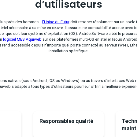
d’utilisateurs
 plus près des hommes…
l’Usine du Futur
doit reposer résolument sur un socle
tériel nécessaire à sa mise en œuvre. Il assure une compatibilité accrue avec t
l que soit leur système d’exploitation (OS). Astrée Software a été le précur
on
logiciel MES Aquiweb
sur des plateformes multi-OS en atelier (sous Androi
e rend accessible depuis n’importe quel poste connecté au serveur (Wi-Fi, Eth
installation spécifique.
tions natives (sous Android, iOS ou Windows) ou au travers d’interfaces Web r
iweb s’adapte à tous types d’utilisateurs pour leur offrir la meilleure expérien
Responsables qualité
Techn
maint