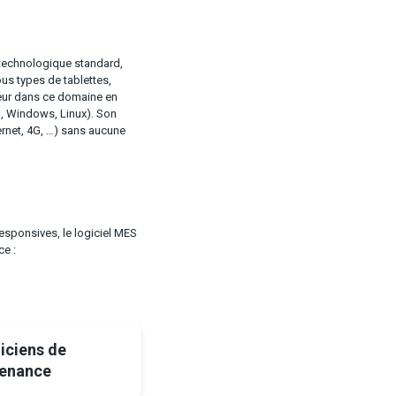
 technologique standard,
ous types de tablettes,
seur dans ce domaine en
d, Windows, Linux). Son
ernet, 4G, …) sans aucune
esponsives, le logiciel MES
ce :
iciens de
enance