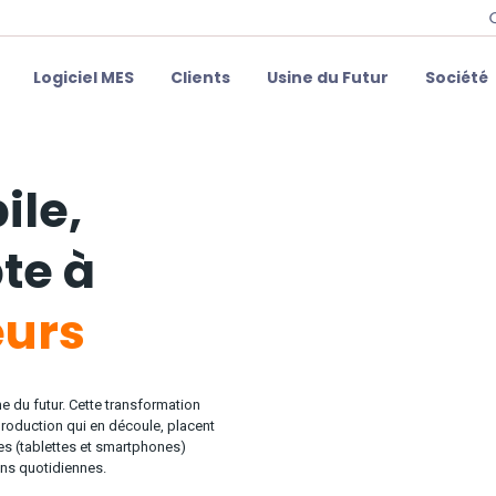
Logiciel MES
Clients
Usine du Futur
Société
ile,
te à
eurs
ine du futur. Cette transformation
 production qui en découle, placent
s (tablettes et smartphones)
ns quotidiennes.