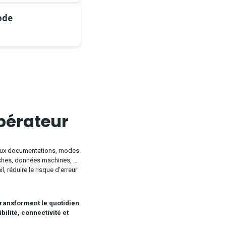
ode
opérateur
 aux documentations, modes
âches, données machines, …
il, réduire le risque d’erreur
transforment le quotidien
bilité, connectivité et