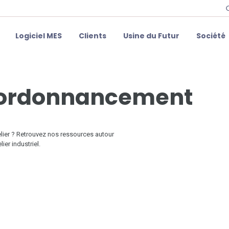
Logiciel MES
Clients
Usine du Futur
Société
t ordonnancement
lier ? Retrouvez nos ressources autour
ier industriel.