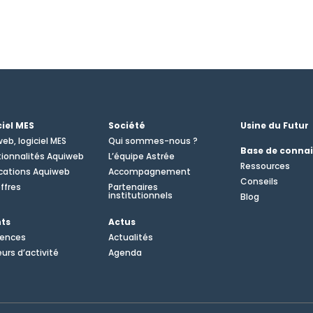
ciel MES
Société
Usine du Futur
eb, logiciel MES
Qui sommes-nous ?
Base de conna
ionnalités Aquiweb
L’équipe Astrée
Ressources
cations Aquiweb
Accompagnement
Conseils
ffres
Partenaires
institutionnels
Blog
nts
Actus
rences
Actualités
urs d’activité
Agenda