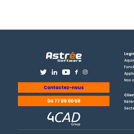
Logi
Aquiw
Fonct
Appli
Nos o
Contactez-nous
Clie
04 77 89 00 58
Réfé
Secte