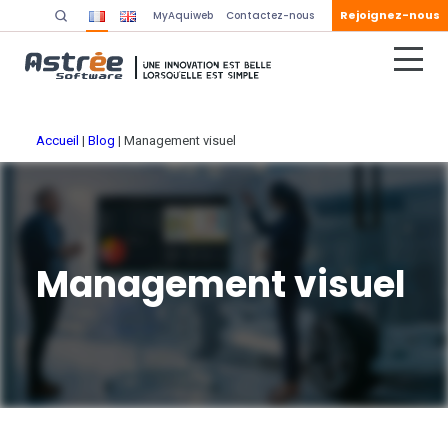
Rejoignez-nous
MyAquiweb
Contactez-nous
Accueil
|
Blog
|
Management visuel
Management visuel