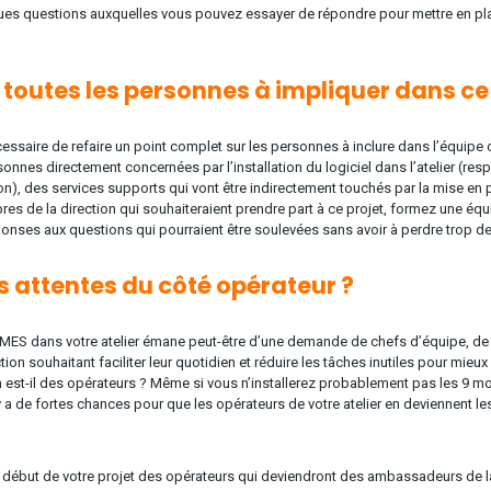
lques questions auxquelles vous pouvez essayer de répondre pour mettre en pl
é toutes les personnes à impliquer dans ce 
cessaire de refaire un point complet sur les personnes à inclure dans l’équipe
onnes directement concernées par l’installation du logiciel dans l’atelier (re
n), des services supports qui vont être indirectement touchés par la mise en pl
s de la direction qui souhaiteraient prendre part à ce projet, formez une éq
éponses aux questions qui pourraient être soulevées sans avoir à perdre trop d
es attentes du côté opérateur ?
iel MES dans votre atelier émane peut-être d’une demande de chefs d’équipe, d
n souhaitant faciliter leur quotidien et réduire les tâches inutiles pour mieux
n est-il des opérateurs ? Même si vous n’installerez probablement pas les 9 
 a de fortes chances pour que les opérateurs de votre atelier en deviennent les
e début de votre projet des opérateurs qui deviendront des ambassadeurs de l