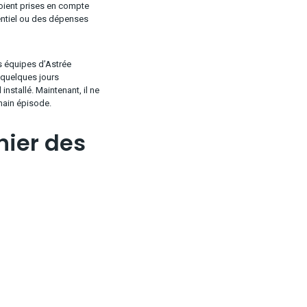
 soient prises en compte
tentiel ou des dépenses
es équipes d’Astrée
 quelques jours
nstallé. Maintenant, il ne
hain épisode.
hier des