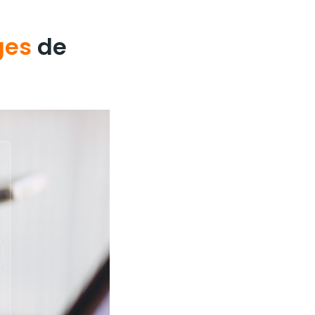
ges
de