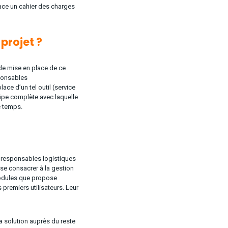
ace un cahier des charges
projet ?
 de mise en place de ce
sponsables
ace d’un tel outil (service
uipe complète avec laquelle
e temps.
e responsables logistiques
 se consacrer à la gestion
modules que propose
 premiers utilisateurs. Leur
a solution auprès du reste