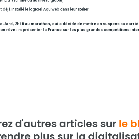
l’ERP (sur site ou au niveau global)
 déjà installé le logiciel Aquiweb dans leur atelier
te Jard, 2h18 au marathon, qui a décidé de mettre en suspens sa carriè
son rêve : représenter la France sur les plus grandes compétitions inte
ez d'autres articles sur
le b
endre plus sur la digitalisa