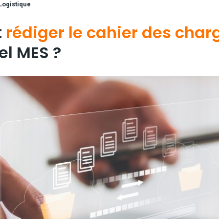
Logistique
t
rédiger le cahier des char
el MES ?