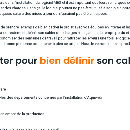
liers dans l’installation du logiciel MES et il est important que leurs remarques
er des charges. Sans ça, le logiciel pourrait ne pas être utilisé à son plein po
oquées suite à des mises à jour qui n’auraient pas été anticipées.
 de prendre le temps de bien cadrer le projet avec vos équipes en interne et l
r correctement définir son cahier des charges n’est jamais du temps perdu et
omiser des semaines de travail pour rattraper les erreurs une fois le logiciel i
r la bonne personne pour mener à bien ce projet ! Nous le verrons dans le proc
iter pour
bien définir
son ca
ware
les des départements concernés par l’installation d’Aquiweb
 en amont de la production