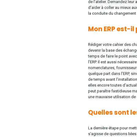
de l’atelier. Demandez leur 
d’aider à coller au mieux au
la conduite du changement d
Mon ERP est-il
Rédiger votre cahier des ch
devenir la base des échanges
temps de faire le point ave
l’ERP. Il est aussi nécessai
nomenclatures, fournisseur
quelque part dans l’ERP, sin
de temps avant l’installat
elles encore toutes d’actual
peut paraître fastidieuse ma
une mauvaise utilisation de c
Quelles sont le
La dernière étape pour mettr
s’agisse de questions liées 