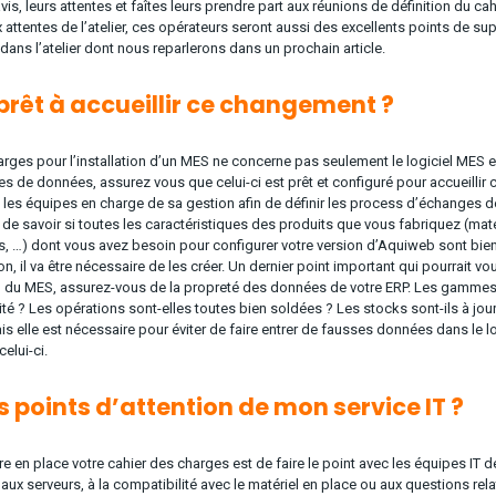
avis, leurs attentes et faîtes leurs prendre part aux réunions de définition du c
x attentes de l’atelier, ces opérateurs seront aussi des excellents points de sup
ans l’atelier dont nous reparlerons dans un prochain article.
 prêt à accueillir ce changement ?
arges pour l’installation d’un MES ne concerne pas seulement le logiciel MES e
 de données, assurez vous que celui-ci est prêt et configuré pour accueillir ce
c les équipes en charge de sa gestion afin de définir les process d’échanges
re de savoir si toutes les caractéristiques des produits que vous fabriquez (m
s, …) dont vous avez besoin pour configurer votre version d’Aquiweb sont bi
on, il va être nécessaire de les créer. Un dernier point important qui pourrait
ion du MES, assurez-vous de la propreté des données de votre ERP. Les gammes
ité ? Les opérations sont-elles toutes bien soldées ? Les stocks sont-ils à jou
is elle est nécessaire pour éviter de faire entrer de fausses données dans le l
elui-ci.
s points d’attention de mon service IT ?
e en place votre cahier des charges est de faire le point avec les équipes IT de 
aux serveurs, à la compatibilité avec le matériel en place ou aux questions relat