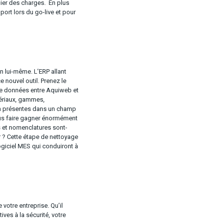
ahier des charges. En plus
port lors du go-live et pour
n lui-même. L’ERP allant
 nouvel outil. Prenez le
 de données entre Aquiweb et
atériaux, gammes,
en présentes dans un champ
 vous faire gagner énormément
 et nomenclatures sont-
r ? Cette étape de nettoyage
ogiciel MES qui conduiront à
votre entreprise. Qu’il
ives à la sécurité, votre