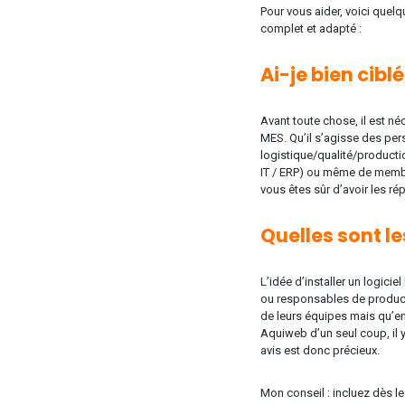
Pour vous aider, voici que
complet et adapté :
Ai-je bien cibl
Avant toute chose, il est né
MES. Qu’il s’agisse des pers
logistique/qualité/productio
IT / ERP) ou même de membre
vous êtes sûr d’avoir les r
Quelles sont l
L’idée d’installer un logic
ou responsables de productio
de leurs équipes mais qu’e
Aquiweb d’un seul coup, il y
avis est donc précieux.
Mon conseil : incluez dès l