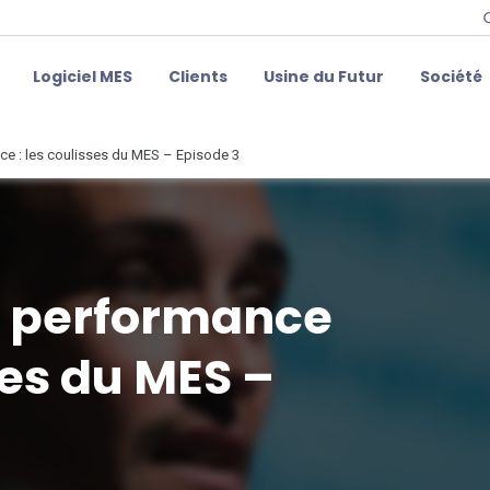
Logiciel MES
Clients
Usine du Futur
Société
ce : les coulisses du MES – Episode 3
e performance
ses du MES –