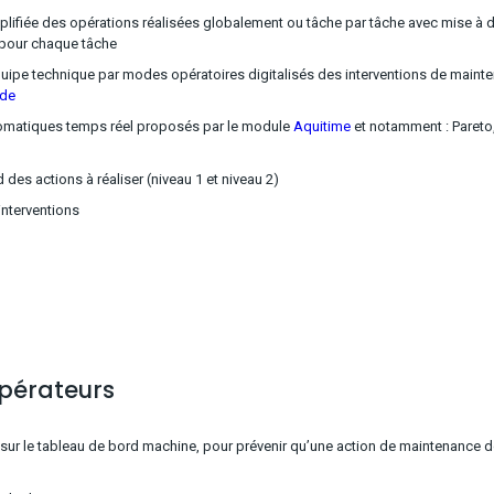
plifiée des opérations réalisées globalement ou tâche par tâche avec mise à d
pour chaque tâche
uipe technique par modes opératoires digitalisés des interventions de maint
ide
tomatiques temps réel proposés par le module
Aquitime
et notamment : Pareto
des actions à réaliser (niveau 1 et niveau 2)
interventions
opérateurs
 sur le tableau de bord machine, pour prévenir qu’une action de maintenance do