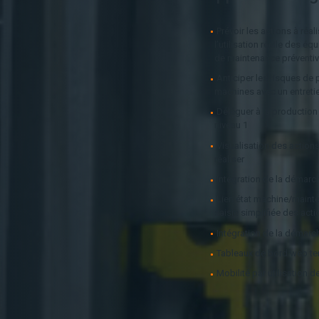
Prévoir les actions à réal
l’utilisation réelle des 
de maintenance préventi
Anticiper les risques de 
machines avec un entretie
Déléguer à la production
niveau 1
Visualisation des action
réaliser
Intégration de la démar
Lien état machine/maint
saisie simplifiée des ac
Intégration de la démar
Tableaux de bord web te
Mobilité par utilisation d