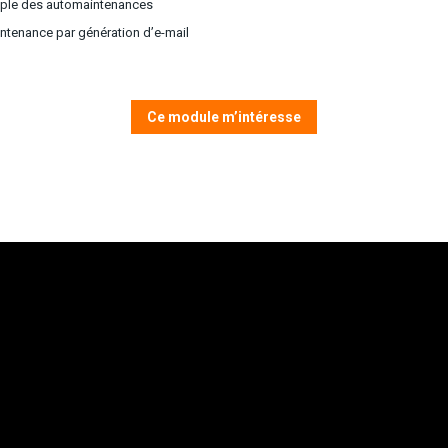
mple des automaintenances
ntenance par génération d’e-mail
Ce module m’intéresse