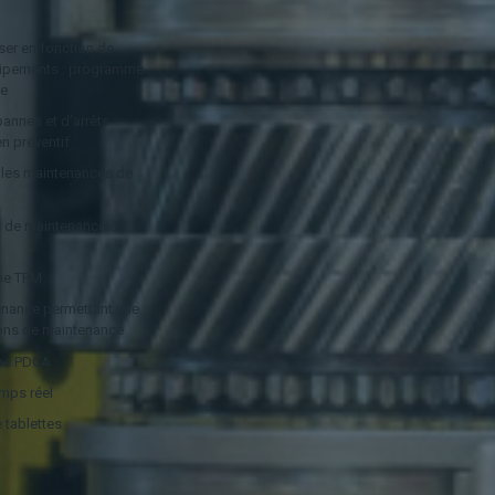
iser en fonction de
équipements : programme
ve
pannes et d’arrêts
n préventif
 les maintenances de
s de maintenance à
che TPM
enance permettant une
tions de maintenance
che PDCA
mps réel
e tablettes