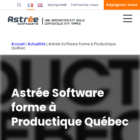
Rejoignez-nous
MyAquiweb
Contactez-nous
Accueil
|
Actualités
|
Astrée Software forme à Productique
Québec
Astrée Software
forme à
Productique Québec