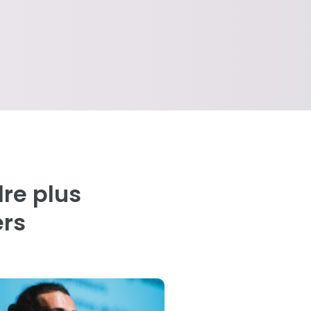
re plus
ers