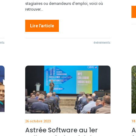
stagiaires ou demandeurs d'emploi, voici où
retrouver…
Lire l'article
ents
événéments
26 octobre 2023
18
Astrée Software au 1er
A