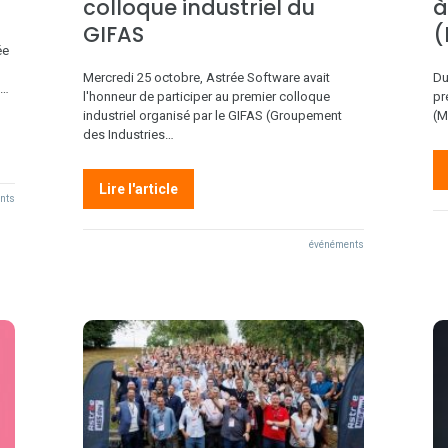
3
colloque industriel du
à
GIFAS
(
ée
Mercredi 25 octobre, Astrée Software avait
Du
s…
l'honneur de participer au premier colloque
pr
industriel organisé par le GIFAS (Groupement
(M
des Industries…
Lire l'article
nts
événéments