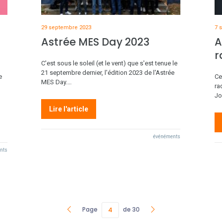
29 septembre 2023
7 
Astrée MES Day 2023
A
r
C'est sous le soleil (et le vent) que s'est tenue le
21 septembre dernier, l'édition 2023 de l'Astrée
e
Ce
MES Day.…
ra
Jo
Lire l'article
événéments
nts
Page
de 30