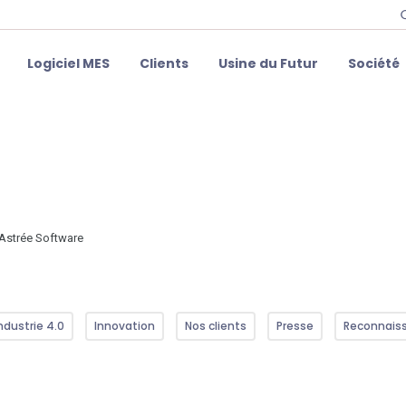
Logiciel MES
Clients
Usine du Futur
Société
’Astrée Software
ndustrie 4.0
Innovation
Nos clients
Presse
Reconnais