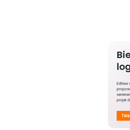
Bi
lo
Editeur
proposo
sereine
projet 
Télé