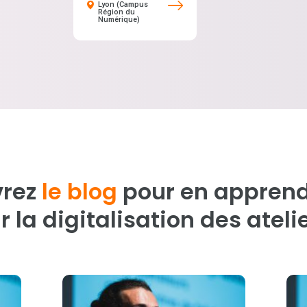
Lyon (Campus
Région du
Numérique)
vrez
le blog
pour en apprend
r la digitalisation des ateli